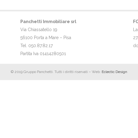
Panchetti Immobiliare srl
F
Via Chiassatello 19
La
56100 Porta a Mare – Pisa
27
Tel. 050.87.82.17
do
Partita Iva 01414280501
© 2019 Gruppo Panchetti. Tutti i diritti riservati – Web:
Eclectic Design