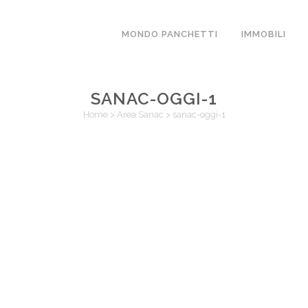
MONDO PANCHETTI
IMMOBILI
SANAC-OGGI-1
Home
>
Area Sanac
>
sanac-oggi-1