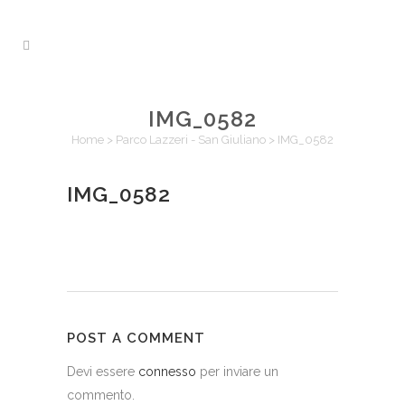
IMG_0582
Home
>
Parco Lazzeri - San Giuliano
>
IMG_0582
IMG_0582
POST A COMMENT
Devi essere
connesso
per inviare un
commento.