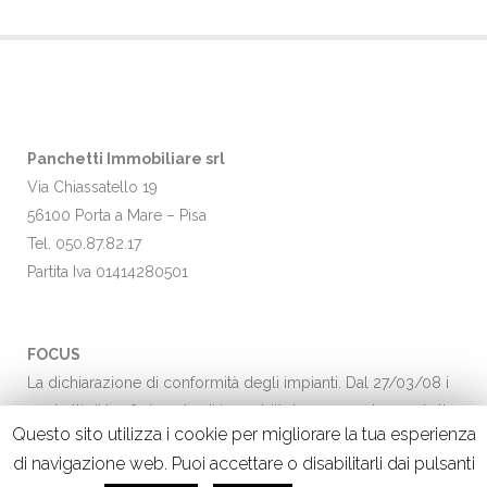
Panchetti Immobiliare srl
Via Chiassatello 19
56100 Porta a Mare – Pisa
Tel. 050.87.82.17
Partita Iva 01414280501
FOCUS
La dichiarazione di conformità degli impianti. Dal 27/03/08 i
contratti di trasferimento di immobili dovranno adeguarsi alla
Questo sito utilizza i cookie per migliorare la tua esperienza
nuova…
Leggi →
di navigazione web. Puoi accettare o disabilitarli dai pulsanti