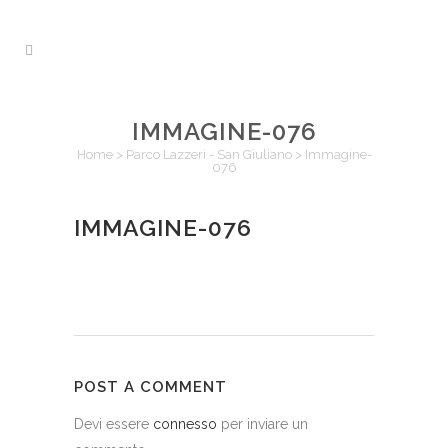
IMMAGINE-076
Home
>
Parco Lazzeri - San Giuliano
>
Immagine-
076
IMMAGINE-076
POST A COMMENT
Devi essere
connesso
per inviare un