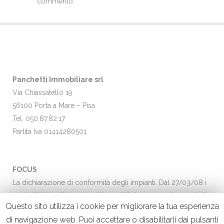
commento.
Panchetti Immobiliare srl
Via Chiassatello 19
56100 Porta a Mare – Pisa
Tel. 050.87.82.17
Partita Iva 01414280501
FOCUS
La dichiarazione di conformità degli impianti. Dal 27/03/08 i
contratti di trasferimento di immobili dovranno adeguarsi alla
Questo sito utilizza i cookie per migliorare la tua esperienza
nuova…
Leggi →
di navigazione web. Puoi accettare o disabilitarli dai pulsanti