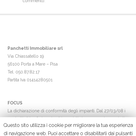
commento.
Panchetti Immobiliare srl
Via Chiassatello 19
56100 Porta a Mare – Pisa
Tel. 050.87.82.17
Partita Iva 01414280501
FOCUS
La dichiarazione di conformità degli impianti. Dal 27/03/08 i
contratti di trasferimento di immobili dovranno adeguarsi alla
Questo sito utilizza i cookie per migliorare la tua esperienza
nuova…
Leggi →
di navigazione web. Puoi accettare o disabilitarli dai pulsanti