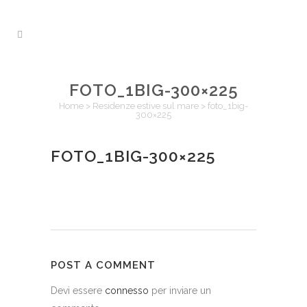
FOTO_1BIG-300×225
Home
>
Residenze estive sul mare
>
foto_1big-
300×225
FOTO_1BIG-300×225
POST A COMMENT
Devi essere
connesso
per inviare un