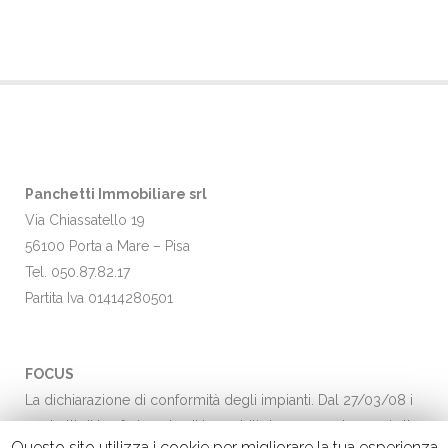
Panchetti Immobiliare srl
Via Chiassatello 19
56100 Porta a Mare – Pisa
Tel. 050.87.82.17
Partita Iva 01414280501
FOCUS
La dichiarazione di conformità degli impianti. Dal 27/03/08 i
contratti di trasferimento di immobili dovranno adeguarsi alla
Questo sito utilizza i cookie per migliorare la tua esperienza