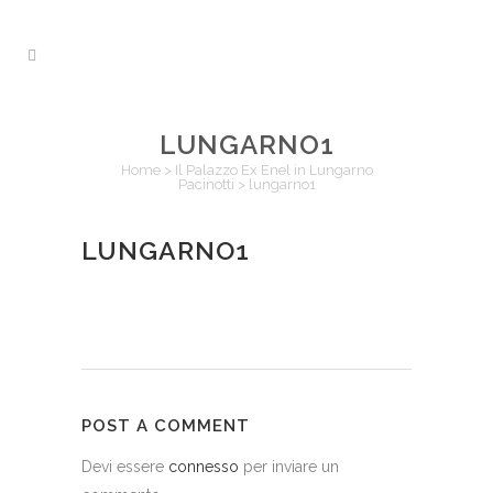
LUNGARNO1
Home
>
Il Palazzo Ex Enel in Lungarno
Pacinotti
>
lungarno1
LUNGARNO1
POST A COMMENT
Devi essere
connesso
per inviare un