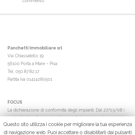
commento.
Panchetti Immobiliare srl
Via Chiassatello 19
56100 Porta a Mare – Pisa
Tel. 050.87.82.17
Partita Iva 01414280501
FOCUS
La dichiarazione di conformità degli impianti. Dal 27/03/08 i
contratti di trasferimento di immobili dovranno adeguarsi alla
Questo sito utilizza i cookie per migliorare la tua esperienza
nuova…
Leggi →
di navigazione web. Puoi accettare o disabilitarli dai pulsanti